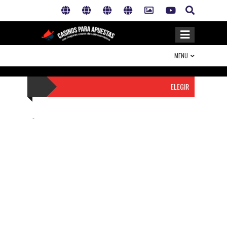
MENU
ELEGIR CASINO EN LÍNEA SEGÚN
-