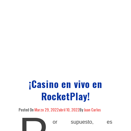
¡Casino en vivo en
RocketPlay!
Posted On
Marzo 29, 2022
Abril 10, 2022
By
Juan Carlos
or supuesto, es