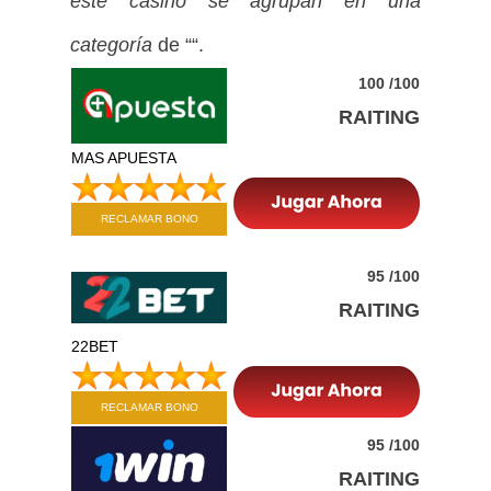
este casino se agrupan en una
categoría
de “
“.
100 /100
RAITING
MAS APUESTA
RECLAMAR BONO
95 /100
RAITING
22BET
RECLAMAR BONO
95 /100
RAITING