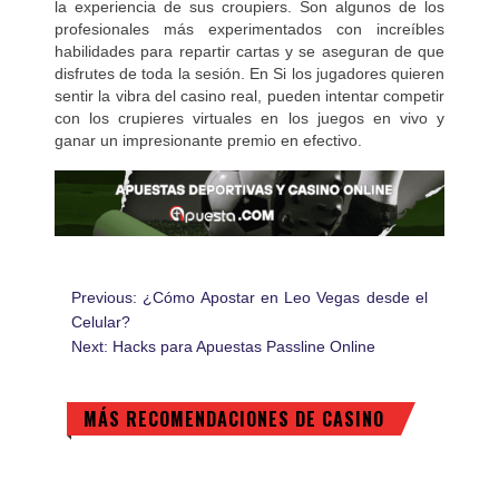
la experiencia de sus croupiers. Son algunos de los
profesionales más experimentados con increíbles
habilidades para repartir cartas y se aseguran de que
disfrutes de toda la sesión. En Si los jugadores quieren
sentir la vibra del casino real, pueden intentar competir
con los crupieres virtuales en los juegos en vivo y
ganar un impresionante premio en efectivo.
Previous:
¿Cómo Apostar en Leo Vegas desde el
Celular?
Next:
Hacks para Apuestas Passline Online
MÁS RECOMENDACIONES DE CASINO