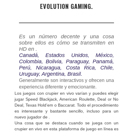
EVOLUTION GAMING.
Es un número decente y una cosa
sobre ellos es cómo se transmiten en
HD en .
Canadá,
Estados Unidos,
México,
Colombia,
Bolivia,
Paraguay,
Panamá,
Perú,
Nicaragua,
Costa Rica,
Chile,
Uruguay,
Argentina,
Brasil.
Generalmente son interactivos y ofrecen una
experiencia diferente y emocionante.
Los juegos con crupier en vivo varían y puedes elegir
jugar Speed Blackjack, American Roulette, Deal or No
Deal, Texas Hold’em o Baccarat. Todo el procedimiento
es interesante y bastante sencillo, incluso para un
nuevo jugador de .
Una cosa que se destaca cuando se juega con un
crupier en vivo en esta plataforma de juego en línea es