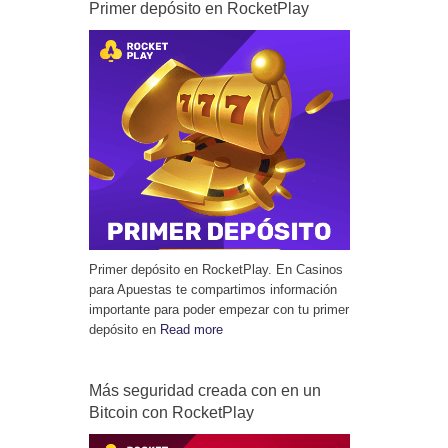
Primer depósito en RocketPlay
Primer depósito en RocketPlay. En Casinos
para Apuestas te compartimos información
importante para poder empezar con tu primer
depósito en
Read more
Más seguridad creada con en un
Bitcoin con RocketPlay