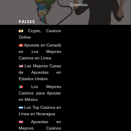
Colombia
PAISES
Crypto, Casinos
Online
Apuesta en Canadá
en Los Mejores
Casinos en Línea
Las Mejores Casas
de Apuestas en
Estados Unidos
Los Mejores
Casinos para Apostar
en México
Los Top Casinos en
Línea en Nicaragua
Apuestas en
Mejores Casinos