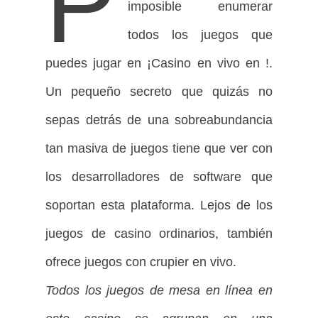
P
imposible enumerar
todos los juegos que
puedes jugar en ¡Casino en vivo en !.
Un pequeño secreto que quizás no
sepas detrás de una sobreabundancia
tan masiva de juegos tiene que ver con
los desarrolladores de software que
soportan esta plataforma. Lejos de los
juegos de casino ordinarios, también
ofrece juegos con crupier en vivo.
Todos los juegos de mesa en línea en