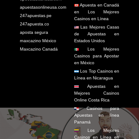
Apuesta en Canadá
apuestasonlineusa.com
en Los Mejores
247apuestas.pe
Casinos en Línea
247apuesta.co
Las Mejores Casas
aposta segura
de Apuestas en
Estados Unidos
maxcazino México
Los Mejores
Maxcazino Canadá
Casinos para Apostar
en México
Los Top Casinos en
Línea en Nicaragua
Apuestas en
Mejores Casinos
Online Costa Rica
Casinos para
Apuestas en línea
Panamá
Los Mejores
Casinos en Línea en